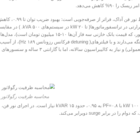
مزایای تنظیم رگولاتور بانک خازنی در محصولات تایید شده توسط نو
خط (تا ۴۰%) که ظرفیت کابل‌ها را آزاد می‌کند، و کاهش تلفات حرارتی در ترانسفورماتورها( تا ۲۰ kW در سیست
بانک‌های خازنی معمولی بازاری (مانند مدل‌های ثابت بدون رگولاتور، که قیمت بانک خازنی سه فاز آن‌ها ۱۰-۱۵ میلیون تومان است)، 
هوشمندی نور فن پیشنهاد میکند، هارمونیک‌های THD را زیر ۵% نگه می‌دارن
جلوگیری می‌کنند. معایب؟ هزینه اولیه بالاتر (۲۰-۴۰% نسبت به معمولی) و نیاز به کالیبراسیون سالانه، اما با گارانتی ۳ ساله و سنسورهای
محاسبه ظرفیت رگولاتور ب
از فرمول Q = P (tanφ1 – tanφ2) استفاده کنید – مثلاً برای باری ۱۰۰ kW با PF=۰.۸ به ۰.۹۵، حدود ۱۵ kVAR