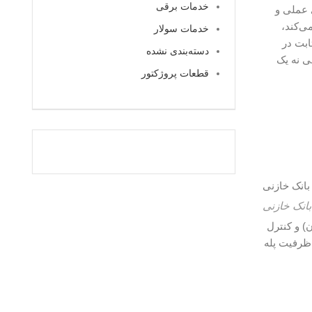
خدمات برقی
 عملی و
ی‌کند،
خدمات سولار
ابت در
دسته‌بندی نشده
ی نه یک
قطعات پروژکتور
بانک خازنی
بر اساس اصول ساده‌ای مانند اندازه‌گیری cosφ (ضریب توان) و کنترل
بهره میگرد، مجهز به نمایشگر LCD و دکمه‌های ( CAPبرای تنظیم ظرفیت پله