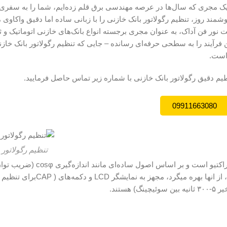
 یک مجری که سال‌ها در عرصه مهندسی برق قلم زده‌ایم، شما را به سفری
ند روز، تنظیم رگولاتور بانک خازنی را با زبانی ساده اما دقیق واکاوی م
ت نور فن آداک، به عنوان مجری برجسته انواع بانک‌های خازنی اتوماتیک و ث
ین فرآیند را به سطحی حرفه‌ای رسانده – جایی که تنظیم رگولاتور بانک خازن
 است.
یم دقیق رگولاتور بانک خازنی با شماره زیر تماس حاصل فرمایید.
09911663080
تنظیم رگولاتور 
تنظیم رگولاتور بانک خازنی، مرکز هر سیستم جبران‌سازی توان راکتیو است و 
پله‌های خازنی عمل می‌کند. در مدل‌های اتوماتیک که نور فن آداک، از انها 