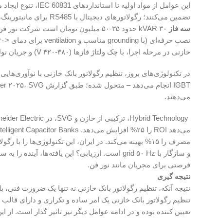
تضمین می‌کنند؛ رگولاتورهای دیجیتال با RS485 برای مانیتورینگ، ۱۰-۲۰% به قیمت می‌افزایند. در سال ۲۰۲۶، با نوسانات ارزی،
سه فاز
خازنی در مرحله اجرا، با چک ولتاژ فازها (۳۸۰-۴۲۰ V) و جریان نول (<۵% In) آغاز می‌شود، که ایمنی را تضمین می‌کند.
می‌دهند.
فرصتی برای مجریان مانند نور فن.
نتیجه گیری
نتیجه آنکه، تنظیم رگولاتور بانک خازنی نه تنها یک ضرورت فنی، 
تعیین کننده بوده و در ادامه عوامل دیگر نیز تاثیر گذار است. از ا