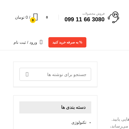
فروش محصولات
/
0
تومان
0
3080 66 11 099
0
ورود / ثبت نام
% به صرفه خرید کنید
دسته بندی ها
یی یابید.
تکنولوژی
فرآیندی که نه تنها ضریب توان (Power Factor) را از ۰.۷ سلفی به ۰.۹۹ خازنی می‌رساند،