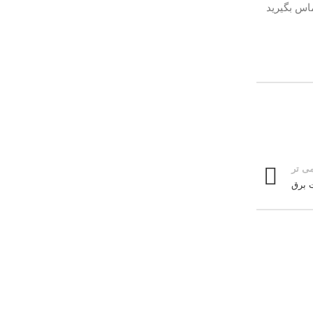
نید – تماس بگیرید
ی تر
 برق