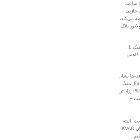
این عوامل از مواد اولیه تا استانداردهای IEC 60831، تنوع ایجاد می‌کند. خازن‌های با کلاس D (کم‌هارمونیک) ۱۵% گران‌ترند، اما عمر ۶۰,۰۰۰ ساعت
 خازنی
می‌سازی شده( ۶۰% قطعات)، ۱۵% ارزان‌تر عرضه می‌کند.
تواند PF را مختل کند. تنظیم رگولاتور بانک
، جبران دینامیک با
لی‌ثانیه کاهش
renew (مانند solar farms) ایده‌آل است – یافته‌ها نشان
می‌دهد ROI را ۲۵% افزایش می‌دهد. Intelligent Capacitor Banks با AI، پیش‌بینی بار را با داده‌های IoT انجام می‌دهند؛ Eaton’s EcoStruxure، مثلاً،
مصرف را ۱۵% بهینه می‌کند. در ایران، این تکنولوژی‌ها را با رگولاتورهای SVG-hybrid بومی‌سازی شده، که در مقایسه با رقبای خارجی، ۳۰% ارزان‌تر
الش اصلی، هزینه اولیه (تا ۵۰% بالاتر) است –
ت. البته
تنظیم رگولاتور بانک خازنی یک امر ساده و تکراری و دارای قالب یک شکل برای همه نیست و همانطور که مطرح شد اولین عامل مصرف توان KVAR
ظیم