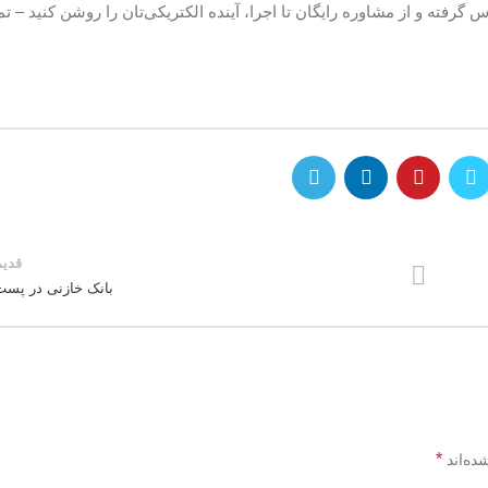
ر بانک خازنی با نور فن آداک، با شماره 09911663080 تماس گرفته و از مشاوره رایگان تا اجرا، آینده الکتریکی‌تان را روشن ک
قدیم
بانک خازنی در پست
*
ده‌اند