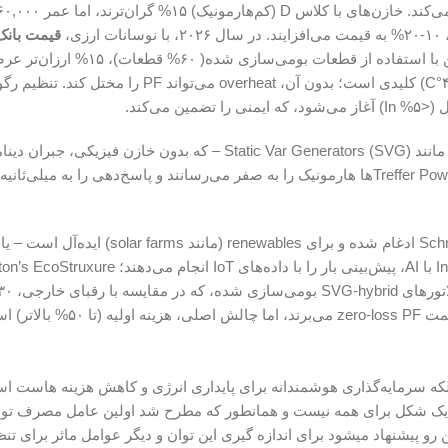
قیمت بانک
۳۰ kVAR حدود ۳۵-۵۰ میلیون تومان است شرکت نور فن با استفاده از قطعات بو
نصب حرفه‌ای (با grounding مناسب و ventilation برای دمای <۴۰°C) کلیدی است؛ بدون آن، overheat می‌
در تکنولوژی‌های بروز، تنظیم رگولاتور بانک خازنی با نوآوری‌هایی مانند Static Var Generators (SVG) – که بدون خازن فیزیکی
IGBT انجام می‌دهد – متحول شده؛ طبق گزارش Treffer Power ۲۰۲۵، SVGها هارمونیک را به صفر می‌رسانند و پاسخ‌دهی را به می
Hybrid Technology، ترکیبی از خازن و SVG، در Schneider Electric ادغام شده و برای ables
و سازگار با grid ۵۰ Hz است. ارزیابی؟ این یافته‌ها، آینده را به سمت zero-loss PF می‌برند، اما چ
بلکه سرمایه‌گذاری هوشمندانه برای پایداری انرژی و کاهش هزینه هاست اس
ین رو پیشنهاد میشود برای اندازه گیری این توان و دیگر عوامل ماثر برای تن