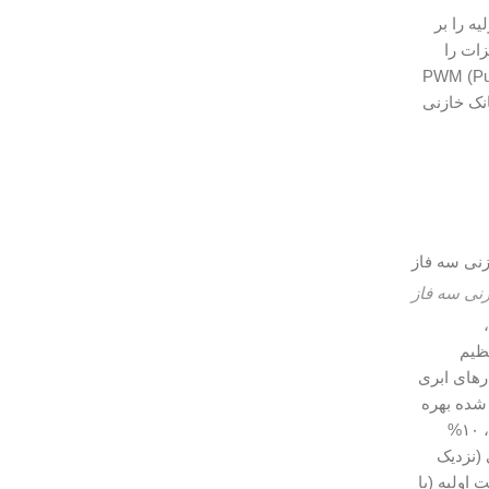
 – این کار با فشردن همزمان CAP و UP، ظرفیت اولیه را بر
ند و تجهیزات را
نی معمولی بازاری (مانند مدل‌های چینی بدون رگولاتور هوشمند)، محصولات نور فن با تکنولوژی PWM (Pulse
۱۰۰, ساعت می‌رساند. قیمت بانک خازنی
نی سه فاز
ری جریان تا ۰.۵% و قابلیت تنظیم
ا نرم‌افزارهای ابری
 که با اپلیکیشن موبایل ادغام شده بهره
میبرد. عوامل موثر بر قیمت بانک خازنی سه فاز شامل ظرفیت (هر kVAR اضافی ۱-۲ میلیون تومان)، درجه حفاظت IP (IP54 برای صنعتی، ۱۰%
بار اصلی (نزدیک
اک با خدمات مجری، تست اولیه (با