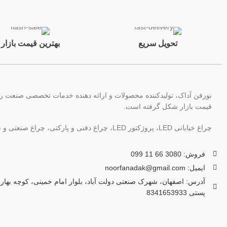
تحویل سریع
بهترین قیمت بازار
قیمت بازار شکل گرفته است.
چراغ خیابانی LED، پروژکتور LED، چراغ دفنی و پارکتی، چراغ صنعتی و سوله ای، چراغ رشد گیاه، سیستم روشنایی خورشیدی از جمله گروه های محصولات نورفن آداک می باشد.
فروش: 3080 66 11 099
ایمیل: noorfanadak@gmail.com
پستی 8341653933