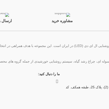
مشاوره خرید
ارسال ر
نورفن آداک، تولیدکننده محصولات و ارائه دهنده خدمات تخصصی صنعت روشنایی ال ای دی (LED) د
ما را دنبال کنید:
آدرس: اصفهان، شهرک صنعتی دولت آباد، بلوار امام خمینی، کوچه بهار (2)، پلاک 25، طبقه همکف. کد