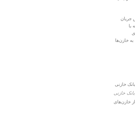
ر فن آداک، فراتر از صرفه‌جویی است: بهبود ضریب توان تا ۰.۹۹، کاهش جریان
م‌های ۵۰۰ kVA. ) در مقایسه با
مدل‌های
د و با فیلترهای( detuning فرکانس رزونانس ۱۸۹ Hz)، از آسیب به خازن‌ها
انک خازنی
 نیاز است. در اجرای نور فن، از خازن‌های