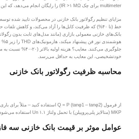
multimeter برای چک IR >۱ MΩ) را رایگان انجام می‌دهد، که این امر ریسک را ۹۰% کاهش می‌دهد.
خودتشخیصی، این معایب به حداقل می‌رسد.
محاسبه ظرفیت رگولاتور بانک خازنی
MKP (متالایز پلی‌پروپیلن) با تحمل ولتاژ ۱.۱ Un استفاده می‌شود، که دوام را در برابر surge دوبرابر می‌کند.
عوامل موثر بر قیمت بانک خازنی سه فاز