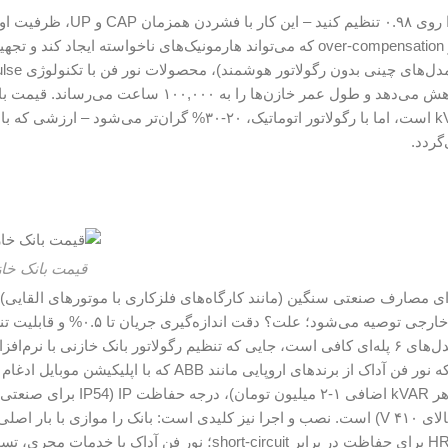
ابتدا رگولاتور را در حالت AUTO قرار دهید، سپس cosφ هدف را روی ۰.۹۸ تنظیم کنید
اساس بار (kVAR) کالیبره می‌کند. علت این انتخاب؟ جلوگیری از over-compensation که می‌تواند هارمونیک‌های ناخواسته ایجاد ک
آسیب بزند. در مقایسه با بانک‌های خاز
Width Modulation) برای کنترل دقیق ولتاژ، نوسانات را تا ۵% کاهش می‌دهد و طول عمر خازن‌ها را به ۰۰۰
سه فاز در مدل‌های پایه، حدود ۱۵-۲۵ میلیون تومان برای ۲۰ kVAR است، اما با رگولاتور اتوماتیک، ۲۰-۳۰% گران‌تر می‌شود – ارزشی که با
قیمت بانک خاز
رای مصارف صنعتی سنگین (مانند کارگاه‌های فلزکاری با موتورهای القایی)،
رگولاتورهای ۱۲-۲۴ پله‌ای با سنسور CT (Current Transformer) خارجی توصیه می‌شود؛ علت؟ دقت اندازه‌گی
حساسیت (sensitivity) از ۱-۱۰ A. در محیط‌های تجاری کوچک، مدل‌های ۶ پله‌ای کافی است، جایی که تنظیم رگولاتور بانک خازنی ب
IoT (اینترنت اشیاء) از راه دور انجام می‌شود – تکنولوژی بروزی که نور فن آداک از برندهای اروپایی مانند ABB
گران‌تر)، و ویژگی‌های هوشمند مانند alarm برای( over-voltage بالای ۴۱۰ V) است. نصب و اجرا نیز کلیدی است: بانک را موازی با 
تابلو اصلی) متصل کنید، با کابل‌های مسی ۲۵ mm² و فیوزهای HRC برای حفاظت در برابر short-circuit؛ نور فن آد