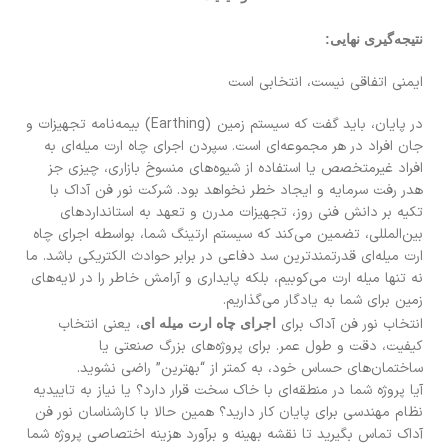
نتیجه‌گیری نهایی:
ایمنی اتفاقی نیست، انتخابی است
در پایان، باید گفت که سیستم زمین (Earthing) بیمه‌نامه تجهیزات و
جان افراد در هر مجموعه‌ای است. سپردن اجرای چاه ارت میله‌ای به
افراد غیرمتخصص یا استفاده از شیوه‌های منسوخ بازاری، چیزی جز
هدر رفت سرمایه و ایجاد خطر نخواهد بود. شرکت نور فن آداک با
تکیه بر دانش فنی روز، تجهیزات مدرن و تعهد به استانداردهای
بین‌المللی، تضمین می‌کند که سیستم ارتینگ شما، بواسطه اجرای چاه
ارت میله‌ای قدرتمندترین سد دفاعی در برابر حوادث الکتریکی باشد. ما
نه تنها میله ارت می‌کوبیم، بلکه پایداری و آرامش خاطر را در لایه‌های
زمین برای شما به یادگار می‌گذاریم.
انتخاب نور فن آداک برای
، یعنی انتخاب
اجرای چاه ارت میله ای
کیفیت، دقت و طول عمر. برای پروژه‌های بزرگ صنعتی یا
ساختمان‌های حساس خود، به کمتر از “بهترین” راضی نشوید.
آیا پروژه شما در منطقه‌ای با خاک سخت قرار دارد؟ یا نیاز به تاییدیه
نظام مهندسی برای پایان کار دارید؟ همین حالا با کارشناسان نور فن
آداک تماس بگیرید تا نقشه بهینه و برآورد هزینه اختصاصی پروژه شما