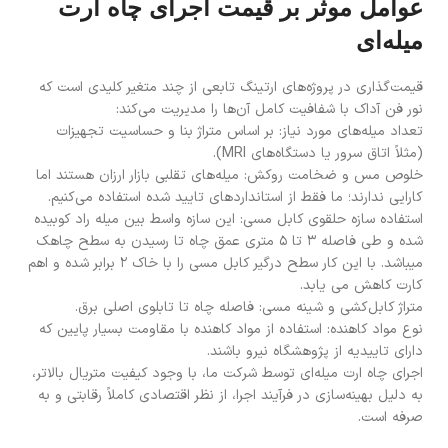
عوامل موثر بر قیمت اجرای چاه ارت
میله‌ای
قیمت‌گذاری در پروژه‌های ارتینگ تابعی از چند متغیر کلیدی است که
نور فن آداک با شفافیت کامل آن‌ها را مدیریت می‌کند:
تعداد میله‌های مورد نیاز: بر اساس متراژ بنا و حساسیت تجهیزات
(مثلاً اتاق سرور یا دستگاه‌های MRI).
خلوص مس و ضخامت روکش: میله‌های تقلبی بازار ارزان هستند اما
کارایی ندارند؛ ما فقط از استانداردهای تایید شده استفاده می‌کنیم.
استفاده سازه حلقوی کابل مسی: این سازه واسط بین میله راد کوبیده
شده و طی فاصله 3 تا 5 متری عمق چاه تا رسیدن به سطح چاهک
میباشد. با این کار سطح درگیر کابل مسی را با خاک 2 برابر شده و اهم
کارت کاهش می یابد.
متراژ کابل‌کشی و شینه مسی: فاصله چاه تا تابلوی اصلی برق.
نوع مواد کاهنده: استفاده از مواد کاهنده با مقاومت بسیار پایین که
دارای تاییدیه از پژوهشگاه نیرو باشند.
اجرای چاه ارت میله‌ای توسط شرکت ما، با وجود کیفیت متریال بالاتر،
به دلیل بهینه‌سازی در فرآیند اجرا، از نظر اقتصادی کاملاً رقابتی و به
صرفه است.