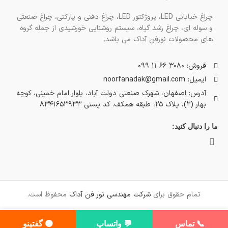
چراغ خیابانی LED، پروژکتور LED، چراغ دفنی و پارکتی، چراغ صنعتی
و سوله ای، چراغ رشد گیاه، سیستم روشنایی خورشیدی از جمله گروه
های محصولات نورفن آداک می باشد.
فروش: 3080 66 11 099
ایمیل: noorfanadak@gmail.com
آدرس: اصفهان، شهرک صنعتی دولت آباد، بلوار امام خمینی، کوچه
بهار (2)، پلاک 25، طبقه همکف. کد پستی 8341653933
ما را دنبال کنید:
تمام حقوق برای
شرکت مهندسی نور فن آداک
محفوظ است.
📞 تماس
💬 واتساپ
🟠 گفتینو