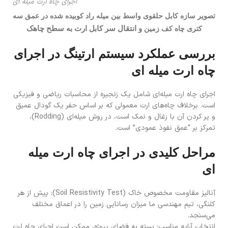
اجرای چاه ارت میله ای
تصویر سازه کابل حلقوی واسط بین میله راد کوبیده شده در عمق سه
و انتقال سر کابل ارت به سطح چاهک
کتری چاه کف زمین
بررسی عملکرد سیستم ارتینگ در اجرای
چاه ارت میله ای
اجرای چاه ارت میله‌ای شامل یک زنجیره از محاسبات ریاضی و فیزیکی
است. برخلاف چاه‌های ارت معمولی که بر اساس حفر یک گودال عمیق
و پر کردن آن با زغال و نمک است، در روش میله‌ای (Rodding)،
تمرکز بر “عمق نفوذ عمودی” است.
مراحل کلیدی در اجرای چاه ارت میله
ای
آنالیز مقاومت مخصوص خاک (Soil Resistivity Test): پیش از هر
کلنگی، تیم مهندسی ما میزان رسانایی زمین را در اعماق مختلف
می‌سنجد.
انتخاب آرایه مناسب: بسته به فضای پروژه، ممکن است اجرای چاه ارت