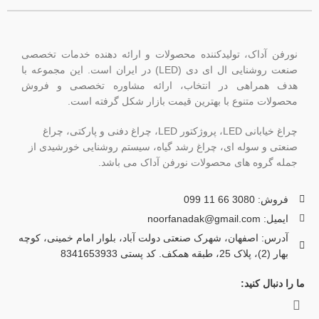
نورفن آداک، تولیدکننده محصولات و ارائه دهنده خدمات تخصصی
صنعت روشنایی ال ای دی (LED) در ایران است. این مجموعه با
هدف همراهی در انتخاب، ارائه مشاوره تخصصی و فروش
محصولات متنوع با بهترین قیمت بازار شکل گرفته است.
چراغ خیابانی LED، پروژکتور LED، چراغ دفنی و پارکتی، چراغ
صنعتی و سوله ای، چراغ رشد گیاه، سیستم روشنایی خورشیدی از
جمله گروه های محصولات نورفن آداک می باشد.
فروش: 3080 66 11 099
ایمیل: noorfanadak@gmail.com
آدرس: اصفهان، شهرک صنعتی دولت آباد، بلوار امام خمینی، کوچه
بهار (2)، پلاک 25، طبقه همکف. کد پستی 8341653933
ما را دنبال کنید: