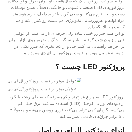
ایرانه. شرکت نور فن آداک که سال‌هاست تو ایران طراح و تولیدکننده
پروژکتورهای LED صنعتی، عمومی و خانگیه، دقیقاً با همین نوسانات
دست و پنجه نرم می‌کنه و سعی کرده با تولید داخل، خرید هوشمند
مواد اولیه و به‌روزرسانی تکنولوژی، هم قیمت رو کنترل کنه و هم
کیفیت رو بالا نگه داره.
تو این همه چیز رو خیلی ساده ولی حرفه‌ای باز می‌کنیم. از عوامل
فنی ریز و درشت گرفته تا تاثیر سنگین جنگ و تحریم روی بازار ایران.
در آخر هم راهنمایی می‌کنیم چی و از کجا بخری که ضرر نکنی. در
ادامه به عوامل موثر بر قیمت پروژکتور ال ای دی میپردازیم :
پروژکتور LED چیست ؟
عوامل موثر بر قیمت پروژکتور ال ای دی
پروژکتور LED یه چراغ قدرتمند و کم‌مصرفه که به جای رشته یا گاز،
از دیودهای نورانی کوچیک (LED) استفاده می‌کنه. برق خیلی کم
می‌کشه، گرمای کمی تولید می‌کنه، فوری روشن می‌شه و معمولاً ۳
تا ۵ برابر چراغ‌های قدیمی عمر می‌کنه.
انواع پروژکتور ال ای دی اصل