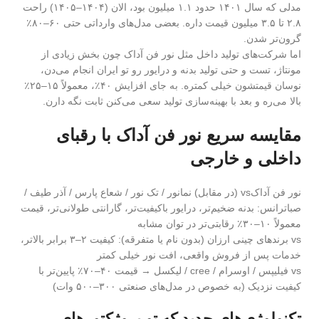
مدلی که سال ۱۴۰۱ حدود ۱.۱ میلیون بود، الان (۱۴۰۴–۱۴۰۵) راحت
۲.۸ تا ۳.۵ میلیون قیمت داره. بعضی مدل‌های وارداتی حتی ۶۰–۸۰٪
گرون‌تر شدن.
اما شرکت‌های تولید داخل مثل نور فن آداک چون بخش زیادی از
مونتاژ، تست و حتی تولید بدنه و درایور رو تو ایران انجام می‌دن،
نوسان قیمتشون خیلی کمتره. به جای افزایش ۴۰٪، معمولاً ۱۵–۲۵٪
بالا می‌ره و بعد با بهینه‌سازی تولید سعی می‌کنن ثابت نگه دارن.
مقایسه سریع نور فن آداک با رقبای
داخلی و خارجی
نور فن آداکvs (در مقابل) نمانور / تک نور / شعاع پارس / آذر طیف /
صباترانس: بدنه ضخیم‌تر، درایور باکیفیت‌تر، گارانتی طولانی‌تر، قیمت
معمولاً ۱۰–۳۰٪ رقابتی‌تر در توان مشابه
vs برندهای چینی ارزان (بدون نام یا متفرقه): کیفیت ۲–۳ برابر بالاتر،
خدمات پس از فروش واقعی، افت نور خیلی کمتر
vs فیلیپس / اوسرام / cree / لیکسل → قیمت ۴۰–۷۰٪ پایین‌تر با
کیفیت نزدیک (به خصوص در مدل‌های صنعتی ۳۰۰–۵۰۰ وات)
تکنولوژی‌های جدید که تو پروژکتورهای