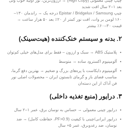
چیپ چینی معمولی (High Copy) → ارزون‌ترین، نور اولیه خوب ولی
بعد ۱–۲ سال افت شدید
چیپ Epistar / Bridgelux / Samsung درجه یک → راندمان ۱۳۰–
۱۶۰ لومن بر وات، افت نور کمتر از ۲۰٪ بعد ۵۰ هزار ساعت →
قیمت ۳۰–۶۰٪ بیشتر
۲. بدنه و سیستم خنک‌کننده (هیت‌سینک)
پلاستیک ABS → سبک و ارزون – فقط برای مدل‌های خیلی کم‌توان
آلومینیوم اکسترود ساده → متوسط
آلومینیوم دایکاست با پره‌های بزرگ و ضخیم → بهترین دفع گرما،
مناسب فضای باز و گرمای تابستون ایران – محصولات اصلی نور
فن آداک از این دسته‌ان
۳. درایور (منبع تغذیه داخلی)
درایور چینی معمولی → حساس به نوسان برق، عمر ۱–۲ سال
درایور ایرانی/چینی با کیفیت (PF>0.9، حفاظت کامل) → ضد
نوسان، ضد رعدوبرق، عمر ۵+ سال