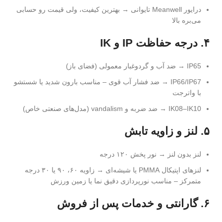
درایور Meanwell تایوانی → بهترین کیفیت، ولی قیمت رو حسابی
می‌بره بالا
۴. درجه حفاظت IP و IK
IP65 → ضد آب و گردوغبار معمولی (فضای باز)
IP66/IP67 → ضد فشار آب قوی – مناسب بارون شدید یا شستشو
با واترجت
IK08–IK10 → ضد ضربه و vandalism (مدل‌های صنعتی خاص)
۵. لنز و زاویه تابش
لنز بدون لنز → نور پخش ۱۲۰ درجه
لنزهای اپتیکال PMMA یا شیشه‌ای → زاویه ۶۰، ۹۰ یا ۳۰ درجه
متمرکز – مناسب نورپردازی دقیق نما یا زمین ورزش
۶. گارانتی و خدمات پس از فروش