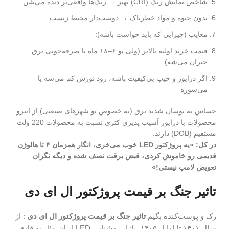
شاخص نمایش رنگ (CRI) بهتر → رنگ‌ها واقعی‌تر دیده می‌شن
بدون جیوه و مواد خطرناک → دوست‌دار محیط زیست
معایب (چیزایی که باید حواست باشه):
قیمت خرید اولیه بالاتر (ولی تو ۶–۱۸ ماه با صرفه‌جویی برق
جبران می‌شه)
اگر درایور و چیپ بی‌کیفیت باشه، زود نورش کم می‌شه یا
می‌سوزه
حساس به نوسان شدید برق (به خصوص تو شهرهای صنعتی) از اینرو
محصولات با درایور آسیب پذیری کتری نسبت به محصولات 220 ولت
مستقیم (DOB) دارند.
در کل: «یه پروژکتور LED خوب می‌خری، انگار همزمان ۴ تا هالوژن
قدیمی رو خاموش کردی، قبض برقت نصف شده و دیگه نگران
تعویض لامپ نیستی!»
تاثیر جنگ بر قیمت پروژکتور ال ای دی
رک و پوست‌کنده بگیم
تاثیر جنگ بر قیمت پروژکتور ال ای دی
: از
سال ۱۴۰۱ تا اوایل ۱۴۰۵، بازار روشنایی LED ایران مثل یه قایق