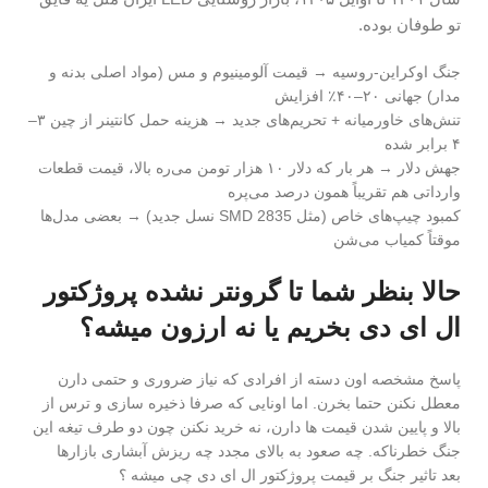
تو طوفان بوده.
جنگ اوکراین-روسیه → قیمت آلومینیوم و مس (مواد اصلی بدنه و
مدار) جهانی ۲۰–۴۰٪ افزایش
تنش‌های خاورمیانه + تحریم‌های جدید → هزینه حمل کانتینر از چین ۳–
۴ برابر شده
جهش دلار → هر بار که دلار ۱۰ هزار تومن می‌ره بالا، قیمت قطعات
وارداتی هم تقریباً همون درصد می‌پره
کمبود چیپ‌های خاص (مثل SMD 2835 نسل جدید) → بعضی مدل‌ها
موقتاً کمیاب می‌شن
حالا بنظر شما تا گرونتر نشده پروژکتور
ال ای دی بخریم یا نه ارزون میشه؟
پاسخ مشخصه اون دسته از افرادی که نیاز ضروری و حتمی دارن
معطل نکنن حتما بخرن. اما اونایی که صرفا ذخیره سازی و ترس از
بالا و پایین شدن قیمت ها دارن، نه خرید نکنن چون دو طرف تیغه این
جنگ خطرناکه. چه صعود به بالای مجدد چه ریزش آبشاری بازارها
بعد تاثیر جنگ بر قیمت پروژکتور ال ای دی چی میشه ؟