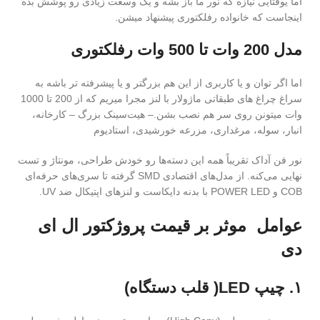
اما یوقتایی نیازه که نور ما باز بشه و یک وسعت زیادی رو پوشش بده
اینجاست که خانواده رفلکتوری پیشنهاد میشن.
مدل 200 وات تا 500 وات رفلکتوری
اما اگر توان و یا کاربری از این هم بزرگتر و یا پیشرفته تر باشه به
سراغ چراغ های طبقاتی ماژولار با لنز مجرا میریم که از 200 تا 1000
وات میتونن روی سر هم نصب بشن.– هیت‌سینک بزرگ – کارخانه،
انبار، سوله، مرغداری، مزرعه خورشیدی، استادیوم
نور فن آداک تقریباً همه این دسته‌ها رو خودش طراحی، مونتاژ و تست
نهایی می‌کنه. از مدل‌های اقتصادی SMD گرفته تا سری‌های حرفه‌ای
COB و POWER LED با بدنه دایکاست و لنزهای اپتیکال ضد UV.
عوامل موثر بر قیمت پروژکتور ال ای
دی
۱. چیپ LED( قلب دستگاه)