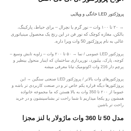
پروژکتور LED خانگی و ویلایی
→ ۲۰ تا ۱۰۰ وات – نور گرم یا نچرال – برای حیاط، پارکینگ،
بالکن، مغازه کوچک که نور فن در این رنج یک محصول مینیاتوری
عالی به نام پروژکتور 50 وات ویرا داره.
پروژکتور LED عمومی / نما → ۵۰ تا ۲۰۰ وات – زاویه تابش وسیع –
کوچه، پارک، بیلبورد، نورپردازی ساختمان که اینبار منحول بینظیر و
پرچم دار 216 وات اکونومیک تیانا معرفی میشه
پروژکتورهای وات بالاتر / پروژکتور LED صنعتی سنگین → این
پروژکتورها دیگه قراره یکم خاص تر و در صنعت کاربردی تر باشه و
عموما از ۲۰۰ تا 350 وات به بالا هستن که ما مجموعه خانواده
همشون رو یکجا میذاریم تا شما راحت تر بشناسینشون و در خرید
راحت تر باشین
مدل 50 تا 360 وات ماژولار با لنز مجزا