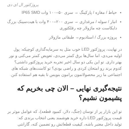
پروژکتور ال ای دی
حیاط / مغازه / پارکینگ → سری ۵۰–۱۰۰ وات IP65 SMD
انبار / سوله / مرغداری → سری ۲۰۰–۴۰۰ وات با هیت‌سینک بزرگ
دایکاست چه ماژولار چه رفلکتوری
پروژه بزرگ / استادیوم→ طبقاتی ماژولار
در نهایت، پروژکتور LED خوب مثل یه سرمایه‌گذاری کوچیکه: پول
اولیه می‌دی، اما سال‌ها برق کمتر می‌دی، تعویض کمتر می‌کنی و نور
بهتر داری. تو این یکی دو سال اخیر تجربه خرید پروژکتور داشتی؟
کدوم برند رو امتحان کردی و راضی بودی؟ تو کامنت‌های شبکه های
اجتماعی ما زیر محصولاتمون برامون بنویس تا بقیه هم استفاده کنن.
نتیجه‌گیری نهایی – الان چی بخریم که
پشیمون نشیم؟
تو این بازار پر از نوسان (جنگ، دلار، کمبود قطعه)، که عوامل موثر بر
قیمت پروژکتور LED داره خرید هوشمند یعنی انتخاب برندی که:
تولید داخل معتبر باشه، کیفیت قطعاتش رو تضمین کنه، گارانتی