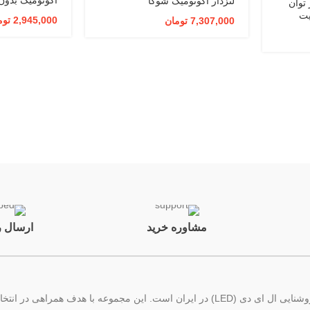
لنزدار اکونومیک شوکا
SMD – DOB در توان
 قابلیت
2,945,000
توم
7,307,000
تومان
ور
مشاوره خرید
ارسال ر
نورفن آداک، تولیدکننده محصولات و ارائه دهنده خدمات تخصصی صنعت روشنایی ال ای دی (LED) د