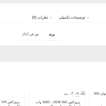
توضیحات تکمیلی
نظرات (0)
برند
نور فن آداک
360 وات
144 وات اکونومیک
پروژکتور 360 SMD – DOB وات
اکونومیک بدون 