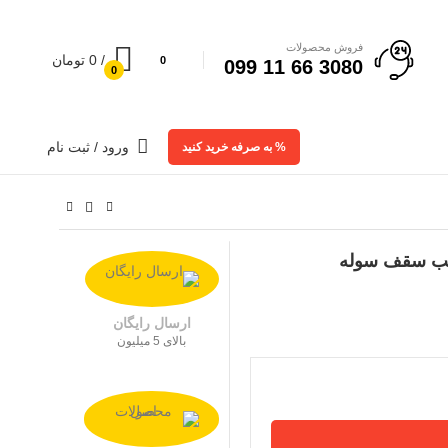
فروش محصولات
/
0
تومان
0
3080 66 11 099
0
ورود / ثبت نام
% به صرفه خرید کنید
ارسال رایگان
بالای 5 میلیون