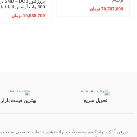
پروژکتور 
300 وات آرسس II با
70,707,000
تومان
نصب سقف سوله و رفلکت
10,935,700
تومان
کاسه ای
تحویل سریع
بهترین قیمت بازار