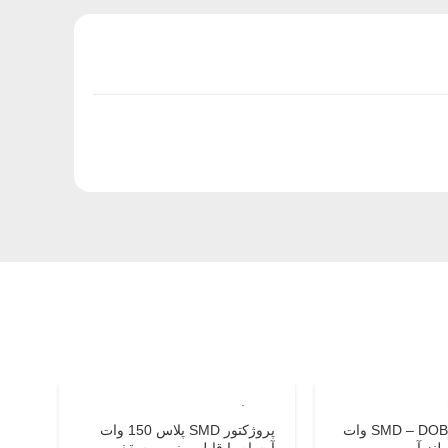
150 وات
250 وا
پروژکتور SMD – DOB 144 وات
پروژکتور SMD پلاس 150 وات
لنز آرمین
آرسام با قابلیت نصب سقف