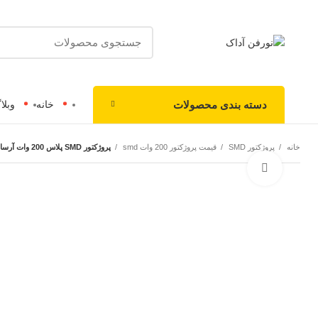
دسته بندی محصولات
خانه
وبلا
خانه
پروژکتور SMD
قیمت پروژکتور 200 وات smd
پروژکتور SMD پلاس 200 وات آرسام با قابلیت نصب سقف سوله
بزرگنمایی تصویر