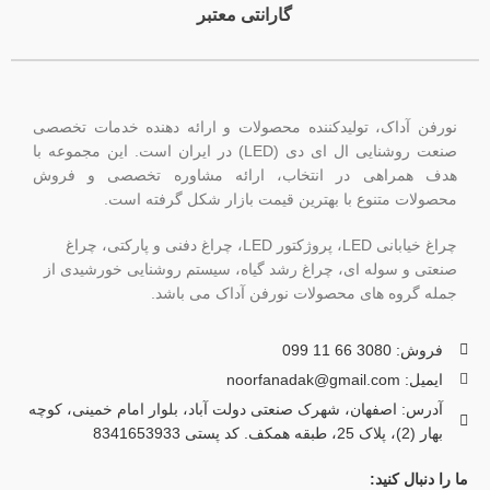
گارانتی معتبر
نورفن آداک، تولیدکننده محصولات و ارائه دهنده خدمات تخصصی
صنعت روشنایی ال ای دی (LED) در ایران است. این مجموعه با
هدف همراهی در انتخاب، ارائه مشاوره تخصصی و فروش
محصولات متنوع با بهترین قیمت بازار شکل گرفته است.
چراغ خیابانی LED، پروژکتور LED، چراغ دفنی و پارکتی، چراغ
صنعتی و سوله ای، چراغ رشد گیاه، سیستم روشنایی خورشیدی از
جمله گروه های محصولات نورفن آداک می باشد.
فروش: 3080 66 11 099
ایمیل: noorfanadak@gmail.com
آدرس: اصفهان، شهرک صنعتی دولت آباد، بلوار امام خمینی، کوچه
بهار (2)، پلاک 25، طبقه همکف. کد پستی 8341653933
ما را دنبال کنید: