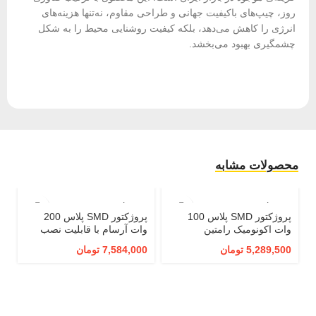
روز، چیپ‌های باکیفیت جهانی و طراحی مقاوم، نه‌تنها هزینه‌های
انرژی را کاهش می‌دهد، بلکه کیفیت روشنایی محیط را به شکل
چشمگیری بهبود می‌بخشد.
محصولات مشابه
100 وات
200 وات
پروژکتور SMD پلاس 100
پروژکتور SMD پلاس 200
وات اکونومیک رامتین
وات آرسام با قابلیت نصب
سقف سوله
5,289,500
تومان
7,584,000
تومان