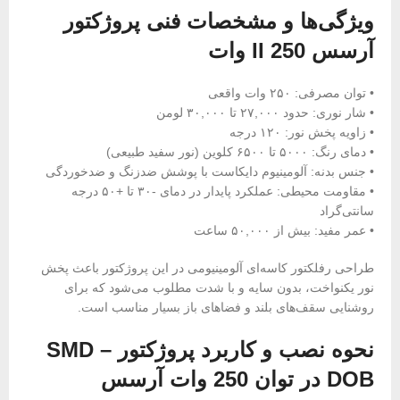
ویژگی‌ها و مشخصات فنی پروژکتور
آرسس II 250 وات
• توان مصرفی: ۲۵۰ وات واقعی
• شار نوری: حدود ۲۷,۰۰۰ تا ۳۰,۰۰۰ لومن
• زاویه پخش نور: ۱۲۰ درجه
• دمای رنگ: ۵۰۰۰ تا ۶۵۰۰ کلوین (نور سفید طبیعی)
• جنس بدنه: آلومینیوم دایکاست با پوشش ضدزنگ و ضدخوردگی
• مقاومت محیطی: عملکرد پایدار در دمای -۳۰ تا +۵۰ درجه
سانتی‌گراد
• عمر مفید: بیش از ۵۰,۰۰۰ ساعت
طراحی رفلکتور کاسه‌ای آلومینیومی در این پروژکتور باعث پخش
نور یکنواخت، بدون سایه و با شدت مطلوب می‌شود که برای
روشنایی سقف‌های بلند و فضاهای باز بسیار مناسب است.
نحوه نصب و کاربرد پروژکتور SMD –
DOB در توان 250 وات آرسس