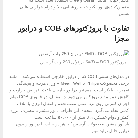
معتبر جهانی مانند Osram و Cree استفاده شده است که
تضمین‌کننده‌ی نور یکنواخت، روشنایی بالا و دوام حرارتی عالی
هستن
تفاوت با پروژکتورهای COB و درایور
مجزا
پروژکتور SMD – DOB در توان 250 وات آرسس
در مدل‌های سنتی COB که از درایور خارجی استفاده می‌کنند – مانند
برخی محصولات Philips یا Mean Well – وزن، هزینه و پیچیدگی
تعمیرات بالاتر است. همچنین درایور خارجی باعث افزایش حرارت و
کاهش عمر مفید پروژکتور می‌شود. در مقابل، در فناوری DOB تمام
اجزای کنترلی روی برد اصلی نصب شده و انتقال انرژی با اتلاف
کمتر انجام می‌گیرد. نتیجه‌ی این طراحی، نور بیشتر با مصرف انرژی
کمتر و دوام عملکردی تا بیش از ۵۰,۰۰۰ ساعت است.
یاد آور میشود محصولات آرسس2 با هر دو حالت با درایور و بدون
درایور قابل تولید میب